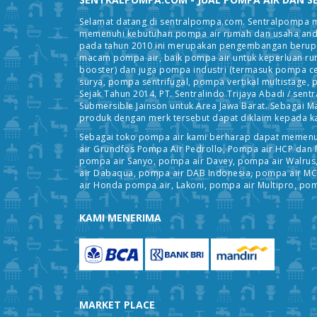
Selamat datang di sentralpompa.com. Sentralpompa mer
memenuhi kebutuhan pompa air rumah dan usaha anda.
pada tahun 2010 ini merupakan pengembangan berupa s
macam pompa air, baik pompa air untuk keperluan r
booster) dan juga pompa industri (termasuk pompa c
surya, pompa sentrifugal, pompa vertikal multistage, 
Sejak Tahun 2014, PT. Sentralindo Trijaya Abadi / se
Submersible Jainson untuk Area Jawa Barat. Sebagai M
produk dengan merk tersebut dapat diklaim kepada ka
Sebagai toko pompa air kami berharap dapat memenuh
air Grundfos Pompa Air Pedrollo, Pompa air HCP dan 
pompa air Sanyo, pompa air Davey, pompa air Walrus
air Dabaqua, pompa air DAB Indonesia, pompa air MC
air Honda pompa air, Lakoni, pompa air Multipro, pom
KAMI MENERIMA
MARKET PLACE