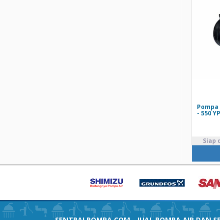
Pompa 
- 550 Y
SENTRALPOMPA.COM - JUAL POMPA AIR DAN SE