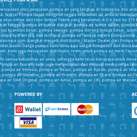
upakan situs penjualan pompa air yang lengkap di Indonesia. Kini anda
 Sentral Pompa dapat mengirim segala kebutuhan air anda di manapun d
itus online dari toko Sentral Teknik yang beralamat di Jl.A.Yani no 3
umah tangga (pompa air sumur dangkal, pompa air sumur dalam, pompa
elup kuantitas besar, pompa sewage, pompa dorong tenaga besar, subme
pompa hydrant dll), dan terdapat pompa air lainnya seperti pompa solar, 
ntralpompa.com diangkat menjadi distributor / Master Dealer dari Pompa 
aster Dealer harga pompa kami tentu saja sangat kompetitif dan stock ba
mi. Kami juga merupakan distributor resmi untuk pompa air merk Tsuru
i semua kebutuhan air anda, sehingga kami terus berupaya untuk mena
Pompa air Tsurumi kami juga menyediakan dan menjual merk pompa lain 
, pompa air Venezia, pompa air Resun, pompa air Kyodo, pompa air Hit
, pompa air Showfou, pompa air Franklin, pompa air Ebara, pompa air 
pa air DAB Original, pompa air Airlux, pompa air CRI, pompa air Wasser,
POWERED BY
AD