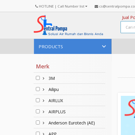
HOTLINE | Call Number list
cs@sentralpompa.c
Jual P
PRODUCTS
Merk
3M
Ailipu
AIRLUX
AIRPLUS
Anderson Eurotech (AE)
APP