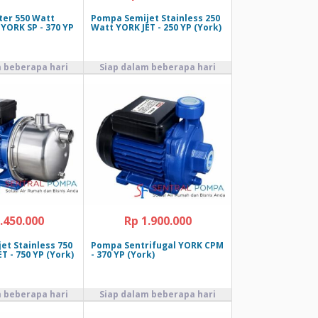
er 550 Watt
Pompa Semijet Stainless 250
YORK SP - 370 YP
Watt YORK JET - 250 YP (York)
.450.000
Rp 1.900.000
et Stainless 750
Pompa Sentrifugal YORK CPM
T - 750 YP (York)
- 370 YP (York)