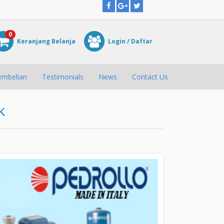
0
Keranjang Belanja
Login
/
Daftar
embelian
Testimonials
News
Contact Us
k