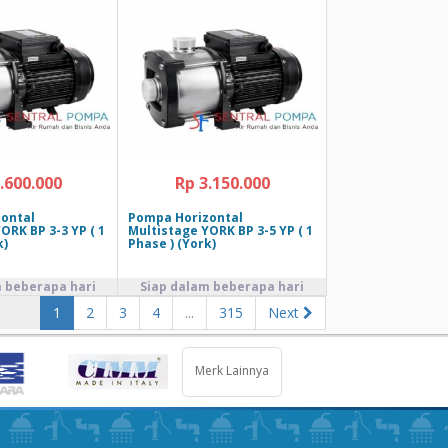
.600.000
Rp 3.150.000
ontal
Pompa Horizontal
ORK BP 3-3 YP ( 1
Multistage YORK BP 3-5 YP ( 1
k)
Phase ) (York)
1
2
3
4
...
315
Next
Merk Lainnya