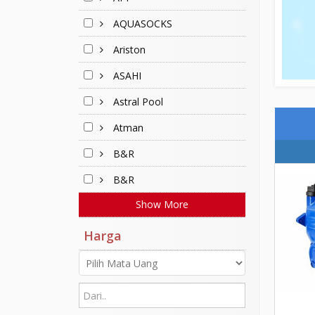
AQUASOCKS
Ariston
ASAHI
Astral Pool
Atman
B&R
B&R
Show More
Harga