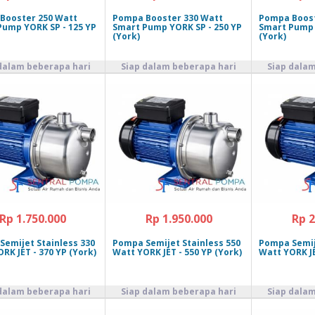
Booster 250 Watt
Pompa Booster 330 Watt
Pompa Boost
Pump YORK SP - 125 YP
Smart Pump YORK SP - 250 YP
Smart Pump 
(York)
(York)
Rp 1.750.000
Rp 1.950.000
Rp 2
emijet Stainless 330
Pompa Semijet Stainless 550
Pompa Semij
RK JET - 370 YP (York)
Watt YORK JET - 550 YP (York)
Watt YORK JE