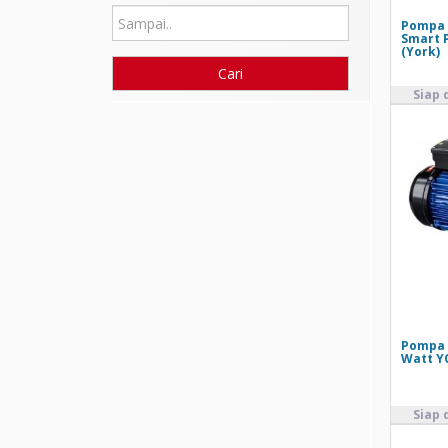
Pompa 
Smart 
(York)
Pompa S
Watt YO