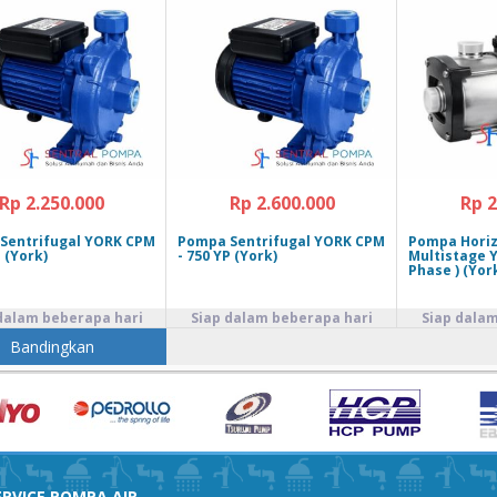
Rp 2.250.000
Rp 2.600.000
Rp 2
Sentrifugal YORK CPM
Pompa Sentrifugal YORK CPM
Pompa Horiz
P (York)
- 750 YP (York)
Multistage Y
Phase ) (Yor
RVICE POMPA AIR